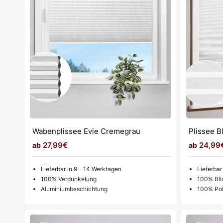
Wabenplissee Evie Cremegrau
Plissee B
27,99€
24,99
Lieferbar in 9 - 14 Werktagen
Lieferbar
100% Verdunkelung
100% Bli
Alu­mi­ni­um­be­schich­tun­g
100% Pol