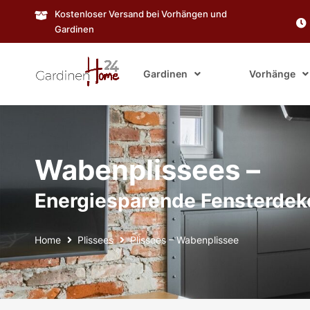
Kostenloser Versand bei Vorhängen und
Gardinen
Gardinen
Vorhänge
Wabenplissees –
Energiesparende Fensterdek
Home
Plissees
Plissees – Wabenplissee