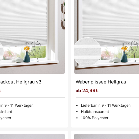
lackout Hellgrau v3
Wabenplissee Hellgrau
€
24,99€
 in 9 - 11 Werktagen
Lieferbar in 9 - 11 Werktagen
ckdicht
Halbtransparent
yester
100% Polyester