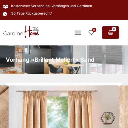
Kostenloser Versand bei Vorhängen und Gardinen
30 Tage Rückgaberecht*
0
0
Vorhang »Brillant Meliert« Sand