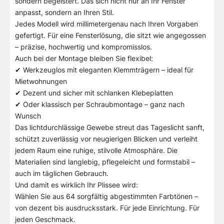
sondern begeistert. Das sich nicht nur an Ihr Fenster
anpasst, sondern an Ihren Stil.
Jedes Modell wird millimetergenau nach Ihren Vorgaben
gefertigt. Für eine Fensterlösung, die sitzt wie angegossen
– präzise, hochwertig und kompromisslos.
Auch bei der Montage bleiben Sie flexibel:
✔ Werkzeuglos mit eleganten Klemmträgern – ideal für
Mietwohnungen
✔ Dezent und sicher mit schlanken Klebeplatten
✔ Oder klassisch per Schraubmontage – ganz nach
Wunsch
Das lichtdurchlässige Gewebe streut das Tageslicht sanft,
schützt zuverlässig vor neugierigen Blicken und verleiht
jedem Raum eine ruhige, stilvolle Atmosphäre. Die
Materialien sind langlebig, pflegeleicht und formstabil –
auch im täglichen Gebrauch.
Und damit es wirklich Ihr Plissee wird:
Wählen Sie aus 64 sorgfältig abgestimmten Farbtönen –
von dezent bis ausdrucksstark. Für jede Einrichtung. Für
jeden Geschmack.