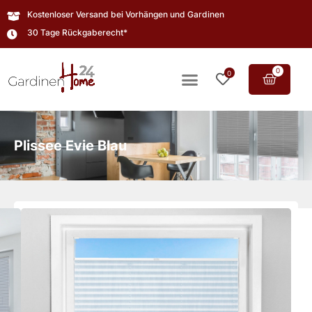
Kostenloser Versand bei Vorhängen und Gardinen
30 Tage Rückgaberecht*
0
0
Plissee Evie Blau