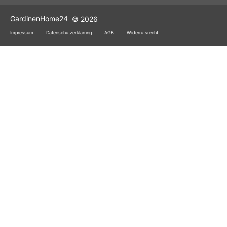
GardinenHome24
© 2026
Impressum
Datenschutzerklärung
AGB
Widerrufsrecht