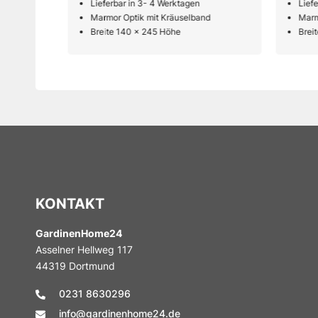
Lieferbar in 3- 4 Werktagen
Lief
d
Marmor Optik mit Kräuselband
Marm
Breite 140 x 245 Höhe
Brei
KONTAKT
GardinenHome24
Asselner Hellweg 117
44319 Dortmund
0231 8630296
info@gardinenhome24.de