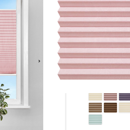
Plissee richtig m
Transparenz:
halbtra
Beim auswählen ein
Einstellungen zurü