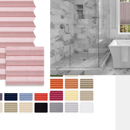
essen
nsparent
Lieferzeit:
9-14 Werktage
er anderen Farbe, werden ihre
ckgesetzt.