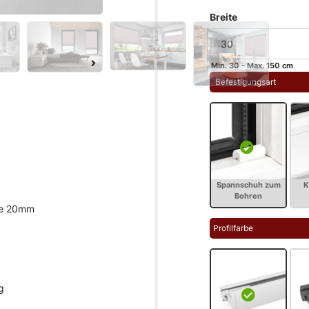
Breite
Min. 30 - Max. 150 cm
 Befestigungsart
ite 20mm
Profilfarbe
g