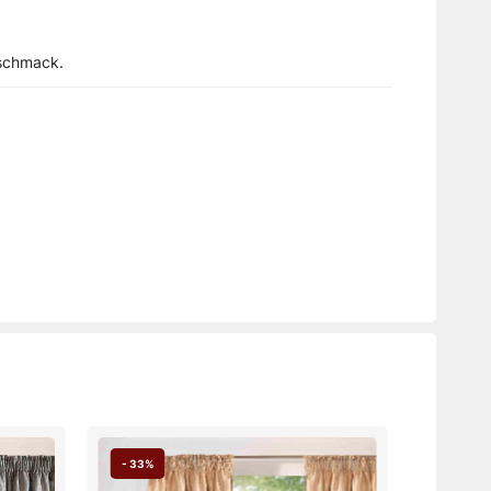
eschmack.
- 33%
- 33%