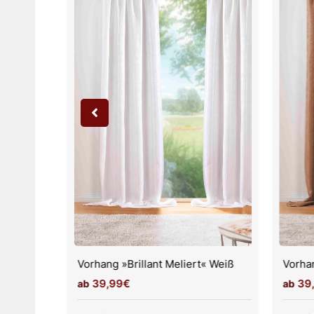
« Hellgrau
Vorhang »Brillant Meliert« Weiß
Vorhan
39,99€
39