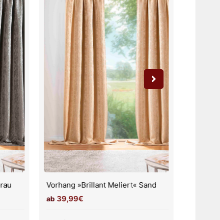
Grau
Vorhang »Brillant Meliert« Sand
39,99€
39,9