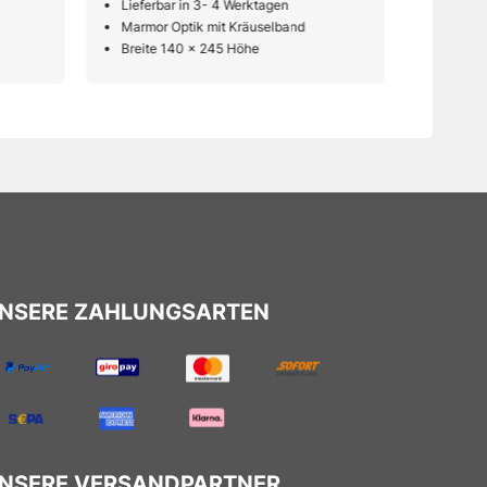
Lieferbar in 3- 4 Werktagen
Lieferb
Marmor Optik mit Kräuselband
Marmor 
Breite 140 x 245 Höhe
Breite 
NSERE ZAHLUNGSARTEN
NSERE VERSANDPARTNER