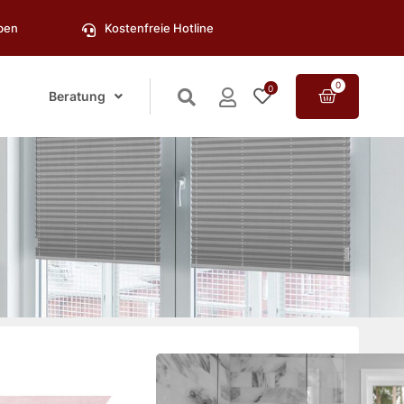
oben
Kostenfreie Hotline
0
0
Beratung
m Code: PLISSEE25