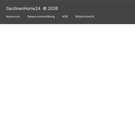
GardinenHome24
© 2026
Impressum
Datenschutzerklärung
AGB
Widerrufsrecht