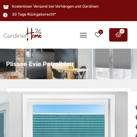
Kostenloser Versand bei Vorhängen und Gardinen
30 Tage Rückgaberecht*
0
0
Plissee Evie Petrolblau